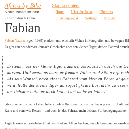
Africa by Bike
Skip to content
Home
Über die Reise
Über uns
Sieben Monate mit dem
Spendenprojekt
Vorträge
Kontakt
Fahrrad durch Afrika
Fabian
Fabian Nawrath
(geb. 1989) entdeckt und erschafft Welten in Fotografien und bewegten Bil
Es gibt eine wunderbare Janosch Geschichte über den kleinen Tiger, der ein Fahrrad brauch
Erstens muss der kleine Tiger nämlich akrobatisch durch die G
kurven. Und zweitens muss er fremde Völker und Sitten erforsch
Als sein Wunsch nach einem Fahrrad vom kleinen Bären abgele
wird, hatte der kleine Tiger ab sofort „keine Lust mehr zu essen
am liebsten hatte er auch keine Lust mehr zu leben.“
Gleich keine Lust aufs Leben habe ich ohne Rad zwar nicht – man kann ja auch zu Fuß, mi
Kanu und sonstwie Reisen – und doch ist das Fahrrad mein liebstes Fortbewegungsmittel.
Täglich kurve ich akrobatisch mit dem Rad zur FH in Aachen, wo ich Kommunikationsdes