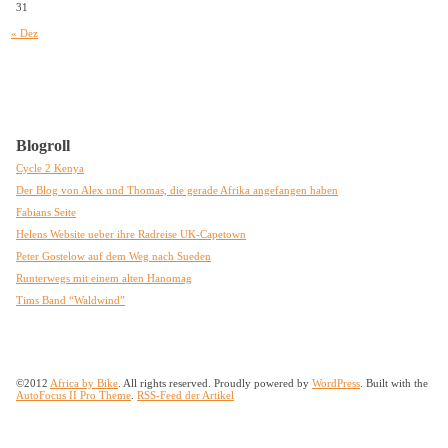
31
« Dez
Blogroll
Cycle 2 Kenya
Der Blog von Alex und Thomas, die gerade Afrika angefangen haben
Fabians Seite
Helens Website ueber ihre Radreise UK-Capetown
Peter Gostelow auf dem Weg nach Sueden
Runterwegs mit einem alten Hanomag
Tims Band “Waldwind”
©2012
Africa by Bike
. All rights reserved. Proudly powered by
WordPress
. Built with the
AutoFocus II Pro Theme
.
RSS-Feed der Artikel