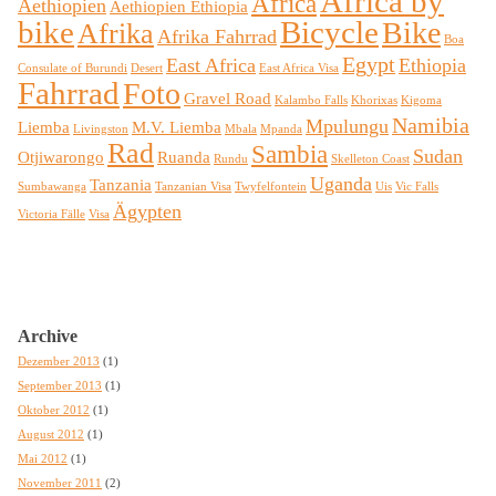
Africa by
Africa
Aethiopien
Aethiopien Ethiopia
bike
Bicycle
Bike
Afrika
Afrika Fahrrad
Boa
Egypt
East Africa
Ethiopia
Consulate of Burundi
Desert
East Africa Visa
Fahrrad
Foto
Gravel Road
Kalambo Falls
Khorixas
Kigoma
Namibia
Mpulungu
Liemba
M.V. Liemba
Livingston
Mbala
Mpanda
Rad
Sambia
Sudan
Otjiwarongo
Ruanda
Rundu
Skelleton Coast
Uganda
Tanzania
Sumbawanga
Tanzanian Visa
Twyfelfontein
Uis
Vic Falls
Ägypten
Victoria Fälle
Visa
Archive
Dezember 2013
(1)
September 2013
(1)
Oktober 2012
(1)
August 2012
(1)
Mai 2012
(1)
November 2011
(2)