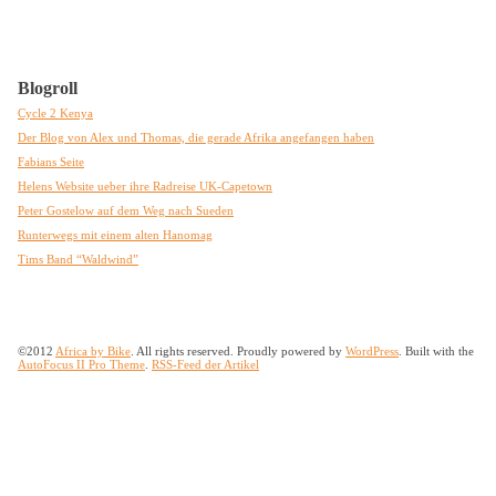
Blogroll
Cycle 2 Kenya
Der Blog von Alex und Thomas, die gerade Afrika angefangen haben
Fabians Seite
Helens Website ueber ihre Radreise UK-Capetown
Peter Gostelow auf dem Weg nach Sueden
Runterwegs mit einem alten Hanomag
Tims Band “Waldwind”
©2012
Africa by Bike
. All rights reserved. Proudly powered by
WordPress
. Built with the
AutoFocus II Pro Theme
.
RSS-Feed der Artikel