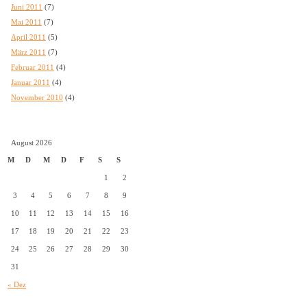
Juni 2011
(7)
Mai 2011
(7)
April 2011
(5)
März 2011
(7)
Februar 2011
(4)
Januar 2011
(4)
November 2010
(4)
August 2026
M
D
M
D
F
S
S
1
2
3
4
5
6
7
8
9
10
11
12
13
14
15
16
17
18
19
20
21
22
23
24
25
26
27
28
29
30
31
« Dez