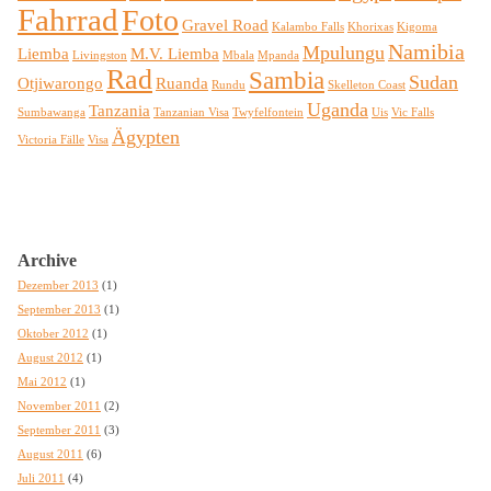
Fahrrad
Foto
Gravel Road
Kalambo Falls
Khorixas
Kigoma
Namibia
Mpulungu
Liemba
M.V. Liemba
Livingston
Mbala
Mpanda
Rad
Sambia
Sudan
Otjiwarongo
Ruanda
Rundu
Skelleton Coast
Uganda
Tanzania
Sumbawanga
Tanzanian Visa
Twyfelfontein
Uis
Vic Falls
Ägypten
Victoria Fälle
Visa
Archive
Dezember 2013
(1)
September 2013
(1)
Oktober 2012
(1)
August 2012
(1)
Mai 2012
(1)
November 2011
(2)
September 2011
(3)
August 2011
(6)
Juli 2011
(4)