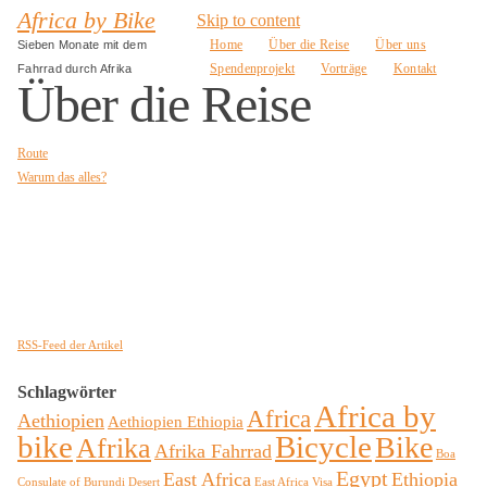
Africa by Bike
Skip to content
Home
Über die Reise
Über uns
Sieben Monate mit dem
Spendenprojekt
Vorträge
Kontakt
Fahrrad durch Afrika
Über die Reise
Route
Warum das alles?
RSS-Feed der Artikel
Schlagwörter
Africa by
Africa
Aethiopien
Aethiopien Ethiopia
bike
Bicycle
Bike
Afrika
Afrika Fahrrad
Boa
Egypt
East Africa
Ethiopia
Consulate of Burundi
Desert
East Africa Visa