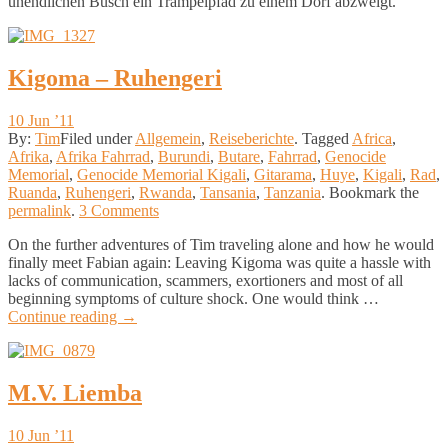
unendlichen Busch ein Trampelpfad zu einem Dorf abzweigt.
© 2011 Tim. All rights reserved.
Kigoma – Ruhengeri
10 Jun ’11
By:
Tim
Filed under
Allgemein
,
Reiseberichte
.
Tagged
Africa
,
Afrika
,
Afrika Fahrrad
,
Burundi
,
Butare
,
Fahrrad
,
Genocide
Memorial
,
Genocide Memorial Kigali
,
Gitarama
,
Huye
,
Kigali
,
Rad
,
Ruanda
,
Ruhengeri
,
Rwanda
,
Tansania
,
Tanzania
.
Bookmark the
permalink
.
3 Comments
On the further adventures of Tim traveling alone and how he would
finally meet Fabian again: Leaving Kigoma was quite a hassle with
lacks of communication, scammers, exortioners and most of all
beginning symptoms of culture shock. One would think …
Continue reading
→
© 2011 Fabian. All rights reserved.
M.V. Liemba
10 Jun ’11