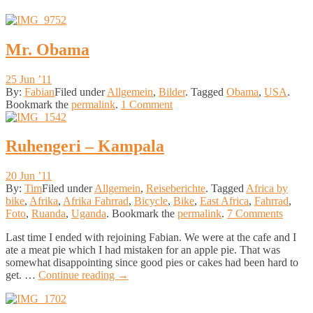
© 2011 Fabian. All rights reserved.
Mr. Obama
25 Jun ’11
By:
Fabian
Filed under
Allgemein
,
Bilder
.
Tagged
Obama
,
USA
.
Bookmark the
permalink
.
1 Comment
© 2011 Tim. All rights reserved.
Ruhengeri – Kampala
20 Jun ’11
By:
Tim
Filed under
Allgemein
,
Reiseberichte
.
Tagged
Africa by
bike
,
Afrika
,
Afrika Fahrrad
,
Bicycle
,
Bike
,
East Africa
,
Fahrrad
,
Foto
,
Ruanda
,
Uganda
.
Bookmark the
permalink
.
7 Comments
Last time I ended with rejoining Fabian. We were at the cafe and I
ate a meat pie which I had mistaken for an apple pie. That was
somewhat disappointing since good pies or cakes had been hard to
get. …
Continue reading
→
© 2011 Fabian. All rights reserved.