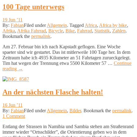
100 Tage unterwegs
19 Jun ’11
By:
Fabian
Filed under
Allgemein
.
Tagged
Africa
,
Africa by bike
,
Afrika
,
Afrika Fahrrad
,
Bicycle
,
Bike
,
Fahrrad
,
Statistik
,
Zahlen
.
Bookmark the
permalink
.
Am 27. Februar bin ich nach Kapstadt geflogen. Eine Woche
spaeter sind wir gestartet. Das ist mitlerweile 100 Tage her. In dem
Zeitraum habe ich 4935 Kilometer an 51 Fahrtagen zurueckgelegt.
Tim hat wegen der Trennung etwa 5500 Kilometer 57 …
Continue
reading
→
© 2011 Fabian. All rights reserved.
An der nächsten Flasche halten!
16 Jun ’11
By:
Fabian
Filed under
Allgemein
,
Bilder
.
Bookmark the
permalink
.
1 Comment
Entlang der Strassen in Namibia und Sambia stehen am Straßenrand
immer wieder “Ortsschilder”, die Orientierung geben wo in dem