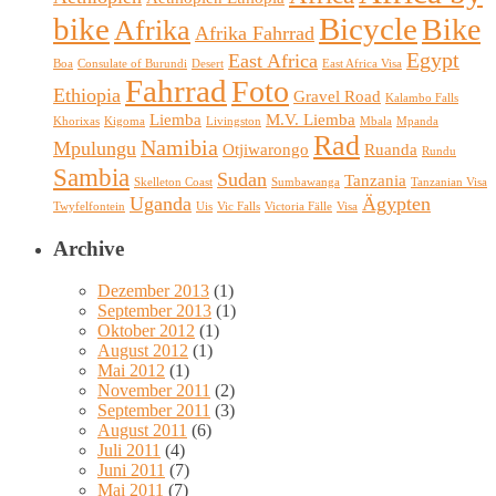
bike
Bicycle
Bike
Afrika
Afrika Fahrrad
Egypt
East Africa
Boa
Consulate of Burundi
Desert
East Africa Visa
Fahrrad
Foto
Ethiopia
Gravel Road
Kalambo Falls
Liemba
M.V. Liemba
Khorixas
Kigoma
Livingston
Mbala
Mpanda
Rad
Namibia
Mpulungu
Otjiwarongo
Ruanda
Rundu
Sambia
Sudan
Tanzania
Skelleton Coast
Sumbawanga
Tanzanian Visa
Uganda
Ägypten
Twyfelfontein
Uis
Vic Falls
Victoria Fälle
Visa
Archive
Dezember 2013
(1)
September 2013
(1)
Oktober 2012
(1)
August 2012
(1)
Mai 2012
(1)
November 2011
(2)
September 2011
(3)
August 2011
(6)
Juli 2011
(4)
Juni 2011
(7)
Mai 2011
(7)