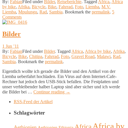
By:
Fabian
Filed under
Bilder
,
Reiseberichte
.
Tagged
Africa
,
Africa
by bike
,
Afrika
,
Bicycle
,
Bike
,
Fahrrad
,
Foto
,
Liemba
,
M.V.
Liemba
,
Mpulungu
,
Rad
,
Sambia
.
Bookmark the
permalink
.
5
Comments
© 2011 Fabian. All rights reserved.
Bilder
1 Jun ’11
By:
Fabian
Filed under
Bilder
.
Tagged
Africa
,
Africa by bike
,
Afrika
,
Bicycle
,
Bike
,
Chitipa
,
Fahrrad
,
Foto
,
Gravel Road
,
Malawi
,
Rad
,
Sambia
.
Bookmark the
permalink
.
Eigentlich wollte ich gerade die Bilder und den Artikel von der
Liemba ueberfahrt hochladen. Ein Virus auf dem Internet-Cafe-
Rechner hat jedoch den USB-Stick befallen. Die Festplatten und
unser verbleibender halber Laptop sind aber sicher und ich werde
die Bilder bei …
Continue reading
→
RSS-Feed der Artikel
Schlagwörter
Africa by
Africa
Aethiopien
Aethiopien Ethiopia