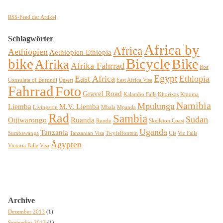
RSS-Feed der Artikel
Schlagwörter
Africa by
Africa
Aethiopien
Aethiopien Ethiopia
bike
Bicycle
Bike
Afrika
Afrika Fahrrad
Boa
Egypt
East Africa
Ethiopia
Consulate of Burundi
Desert
East Africa Visa
Fahrrad
Foto
Gravel Road
Kalambo Falls
Khorixas
Kigoma
Namibia
Mpulungu
Liemba
M.V. Liemba
Livingston
Mbala
Mpanda
Rad
Sambia
Sudan
Otjiwarongo
Ruanda
Rundu
Skelleton Coast
Uganda
Tanzania
Sumbawanga
Tanzanian Visa
Twyfelfontein
Uis
Vic Falls
Ägypten
Victoria Fälle
Visa
Archive
Dezember 2013
(1)
September 2013
(1)