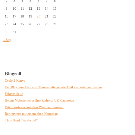
2
3
4
5
6
7
8
9
10
11
12
13
14
15
16
17
18
19
20
21
22
23
24
25
26
27
28
29
30
31
« Sep
Blogroll
Cycle 2 Kenya
Der Blog von Alex und Thomas, die gerade Afrika angefangen haben
Fabians Seite
Helens Website ueber ihre Radreise UK-Capetown
Peter Gostelow auf dem Weg nach Sueden
Runterwegs mit einem alten Hanomag
Tims Band “Waldwind”