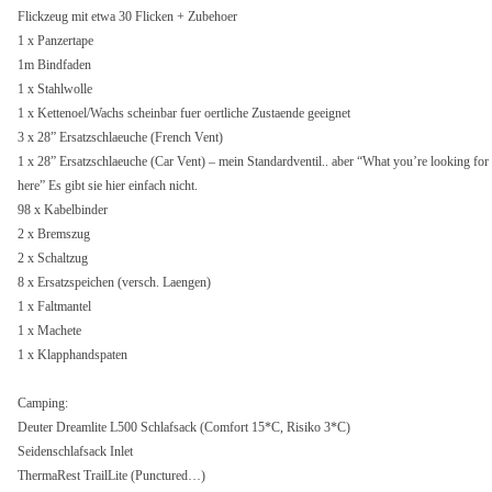
Flickzeug mit etwa 30 Flicken + Zubehoer
1 x Panzertape
1m Bindfaden
1 x Stahlwolle
1 x Kettenoel/Wachs scheinbar fuer oertliche Zustaende geeignet
3 x 28” Ersatzschlaeuche (French Vent)
1 x 28” Ersatzschlaeuche (Car Vent) – mein Standardventil.. aber “What you’re looking for 
here” Es gibt sie hier einfach nicht.
98 x Kabelbinder
2 x Bremszug
2 x Schaltzug
8 x Ersatzspeichen (versch. Laengen)
1 x Faltmantel
1 x Machete
1 x Klapphandspaten
Camping:
Deuter Dreamlite L500 Schlafsack (Comfort 15*C, Risiko 3*C)
Seidenschlafsack Inlet
ThermaRest TrailLite (Punctured…)