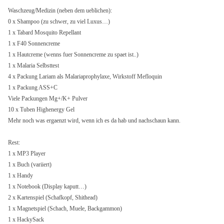
Waschzeug/Medizin (neben dem ueblichen):
0 x Shampoo (zu schwer, zu viel Luxus…)
1 x Tabard Mosquito Repellant
1 x F40 Sonnencreme
1 x Hautcreme (wenns fuer Sonnencreme zu spaet ist..)
1 x Malaria Selbsttest
4 x Packung Lariam als Malariaprophylaxe, Wirkstoff Mefloquin
1 x Packung ASS+C
Viele Packungen Mg+/K+ Pulver
10 x Tuben Highenergy Gel
Mehr noch was ergaenzt wird, wenn ich es da hab und nachschaun kann.
Rest:
1 x MP3 Player
1 x Buch (variiert)
1 x Handy
1 x Notebook (Display kaputt…)
2 x Kartenspiel (Schafkopf, Shithead)
1 x Magnetspiel (Schach, Muele, Backgammon)
1 x HackySack