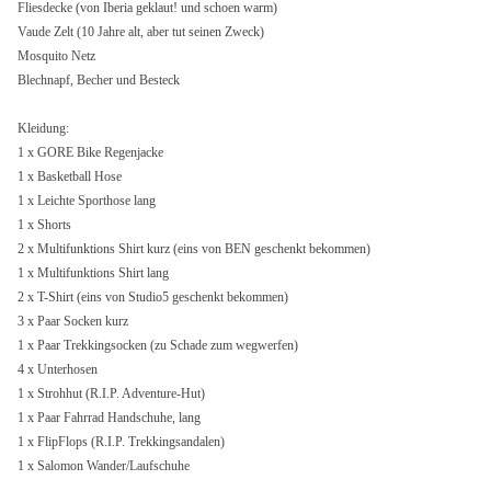
Fliesdecke (von Iberia geklaut! und schoen warm)
Vaude Zelt (10 Jahre alt, aber tut seinen Zweck)
Mosquito Netz
Blechnapf, Becher und Besteck
Kleidung:
1 x GORE Bike Regenjacke
1 x Basketball Hose
1 x Leichte Sporthose lang
1 x Shorts
2 x Multifunktions Shirt kurz (eins von BEN geschenkt bekommen)
1 x Multifunktions Shirt lang
2 x T-Shirt (eins von Studio5 geschenkt bekommen)
3 x Paar Socken kurz
1 x Paar Trekkingsocken (zu Schade zum wegwerfen)
4 x Unterhosen
1 x Strohhut (R.I.P. Adventure-Hut)
1 x Paar Fahrrad Handschuhe, lang
1 x FlipFlops (R.I.P. Trekkingsandalen)
1 x Salomon Wander/Laufschuhe