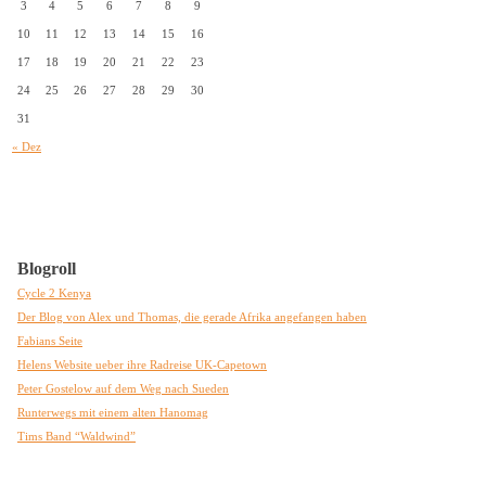
3
4
5
6
7
8
9
10
11
12
13
14
15
16
17
18
19
20
21
22
23
24
25
26
27
28
29
30
31
« Dez
Blogroll
Cycle 2 Kenya
Der Blog von Alex und Thomas, die gerade Afrika angefangen haben
Fabians Seite
Helens Website ueber ihre Radreise UK-Capetown
Peter Gostelow auf dem Weg nach Sueden
Runterwegs mit einem alten Hanomag
Tims Band “Waldwind”