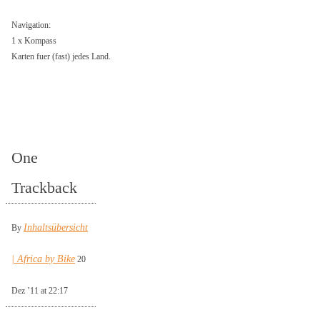
Navigation:
1 x Kompass
Karten fuer (fast) jedes Land.
One
Trackback
Inhaltsübersicht
By
| Africa by Bike
20
Dez ’11 at 22:17