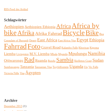
RSS-Feed der Artikel
Schlagwörter
Africa by
Africa
Aethiopien
Aethiopien Ethiopia
bike
Bicycle
Bike
Afrika
Afrika Fahrrad
Boa
Egypt
East Africa
Ethiopia
Consulate of Burundi
Desert
East Africa Visa
Fahrrad
Foto
Gravel Road
Kalambo Falls
Khorixas
Kigoma
Namibia
Mpulungu
Liemba
M.V. Liemba
Livingston
Mbala
Mpanda
Rad
Sambia
Sudan
Otjiwarongo
Ruanda
Rundu
Skelleton Coast
Uganda
Tanzania
Sumbawanga
Tanzanian Visa
Twyfelfontein
Uis
Vic Falls
Ägypten
Victoria Fälle
Visa
Archive
Dezember 2013
(1)