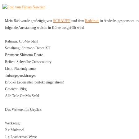
Mein Rad wurde großzügig von
SCHAUFF
und dem
Radelrudi
in Andechs gesponsort und
folgende Ausstattung welche in Kürze ausgefüllt wird.
Rahmen: CroMo Stahl
Schaltung: Shimano Deore XT
Bremsen: Shimano Deore
Reifen: Schwalbe Crosscountry
Licht: Nabendynamo
Tubusgepaecktraeger
Brooks Ledersattel, perfekt eingefahren!
Gewicht: 19kg
Alle Teile CroMo Stahl
Des Weiteren im Gepäck:
Werkzeug:
2 x Multitool
1 x Leatherman Wave