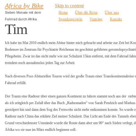
Africa by Bike
Skip to content
Home
Über die Reise
Über uns
Sieben Monate mit dem
Spendenprojekt
Vorträge
Kontakt
Fahrrad durch Afrika
Tim
Ich habe im Mai 2010 endlich mein Abitur hinter mich gebracht und arbeite zur Zeit bei Ko
Bodensee im Zentrum für Psychiatrie Reichenau im geschützt geführten gerontolopsychiatr
Pflegeheim. Zwar ist das nicht mehr wie zur Schulzeit 15km entfernt, mit dem Fahrrad fahre
trotzdem noch ausnahmslos jeden Tag zur Arbeit.
Nach diversen Post-Abituriellen Touren wird der große Traum einer Transkontinentalreise 
Fahrrad erfüllt.
Der Traum eine Radtour über einen ganzen Kontinent zu fahren stammt noch aus der siebt
als ich zeitgleich per Zufall über das Buch „Radnomaden“ von Sarah Pendzich und Markus
gestolpert bin und dann dem Sog des Fernwehs nicht mehr entkommen konnte. So wurde e
Radtour nach China das erklärte Ziel meiner Schulzeit. Das Licht am Ende des Tunnels ebe
Grund verschiedenster Umstände wurde die Route dann aber um 90° nach Süden verlegt, d
Afrika wo sie nun im März endlich beginnen soll.