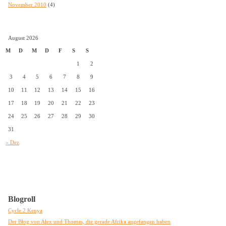
November 2010
(4)
August 2026
M
D
M
D
F
S
S
1
2
3
4
5
6
7
8
9
10
11
12
13
14
15
16
17
18
19
20
21
22
23
24
25
26
27
28
29
30
31
« Dez
Blogroll
Cycle 2 Kenya
Der Blog von Alex und Thomas, die gerade Afrika angefangen haben