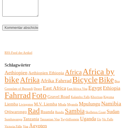
RSS-Feed der Artikel
Schlagwörter
Africa by
Africa
Aethiopien
Aethiopien Ethiopia
bike
Bicycle
Bike
Afrika
Afrika Fahrrad
Boa
Egypt
East Africa
Ethiopia
Consulate of Burundi
Desert
East Africa Visa
Fahrrad
Foto
Gravel Road
Kalambo Falls
Khorixas
Kigoma
Namibia
Mpulungu
Liemba
M.V. Liemba
Livingston
Mbala
Mpanda
Rad
Sambia
Sudan
Otjiwarongo
Ruanda
Rundu
Skelleton Coast
Uganda
Tanzania
Sumbawanga
Tanzanian Visa
Twyfelfontein
Uis
Vic Falls
Ägypten
Victoria Fälle
Visa