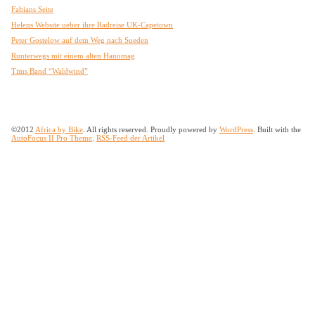
Fabians Seite
Helens Website ueber ihre Radreise UK-Capetown
Peter Gostelow auf dem Weg nach Sueden
Runterwegs mit einem alten Hanomag
Tims Band “Waldwind”
©2012
Africa by Bike
. All rights reserved. Proudly powered by
WordPress
. Built with the
AutoFocus II Pro Theme
.
RSS-Feed der Artikel