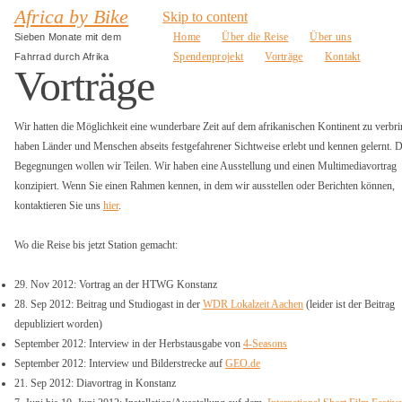
Africa by Bike
Skip to content
Home
Über die Reise
Über uns
Sieben Monate mit dem
Spendenprojekt
Vorträge
Kontakt
Fahrrad durch Afrika
Vorträge
Wir hatten die Möglichkeit eine wunderbare Zeit auf dem afrikanischen Kontinent zu verbr
haben Länder und Menschen abseits festgefahrener Sichtweise erlebt und kennen gelernt. D
Begegnungen wollen wir Teilen. Wir haben eine Ausstellung und einen Multimediavortrag
konzipiert. Wenn Sie einen Rahmen kennen, in dem wir ausstellen oder Berichten können,
kontaktieren Sie uns
hier
.
Wo die Reise bis jetzt Station gemacht:
29. Nov 2012: Vortrag an der HTWG Konstanz
28. Sep 2012: Beitrag und Studiogast in der
WDR Lokalzeit Aachen
(leider ist der Beitrag
depubliziert worden)
September 2012: Interview in der Herbstausgabe von
4-Seasons
September 2012: Interview und Bilderstrecke auf
GEO.de
21. Sep 2012: Diavortrag in Konstanz