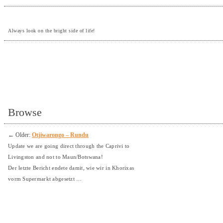
Always look on the bright side of life!
Browse
←
Older:
Otjiwarongo – Rundu
Update we are going direct through the Caprivi to
Livingston and not to Maun/Botswana!
Der letzte Bericht endete damit, wie wir in Khorixas
vorm Supermarkt abgesetzt …