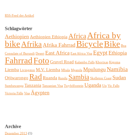
RSS-Feed der Artikel
Schlagwörter
Africa by
Africa
Aethiopien
Aethiopien Ethiopia
bike
Bicycle
Bike
Afrika
Afrika Fahrrad
Boa
Egypt
East Africa
Ethiopia
Consulate of Burundi
Desert
East Africa Visa
Fahrrad
Foto
Gravel Road
Kalambo Falls
Khorixas
Kigoma
Namibia
Mpulungu
Liemba
M.V. Liemba
Livingston
Mbala
Mpanda
Rad
Sambia
Sudan
Otjiwarongo
Ruanda
Rundu
Skelleton Coast
Uganda
Tanzania
Sumbawanga
Tanzanian Visa
Twyfelfontein
Uis
Vic Falls
Ägypten
Victoria Fälle
Visa
Archive
Dezember 2013
(1)