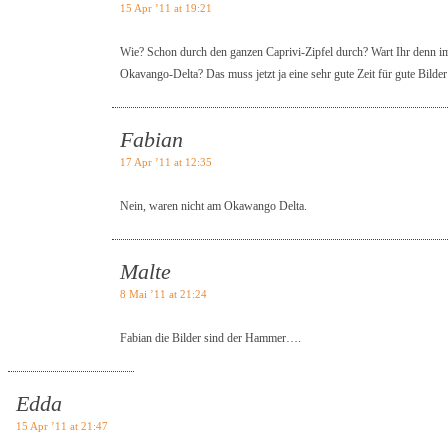
15 Apr ’11 at 19:21
Wie? Schon durch den ganzen Caprivi-Zipfel durch? Wart Ihr denn i
Okavango-Delta? Das muss jetzt ja eine sehr gute Zeit für gute Bilder
Fabian
17 Apr ’11 at 12:35
Nein, waren nicht am Okawango Delta.
Malte
8 Mai ’11 at 21:24
Fabian die Bilder sind der Hammer….
Edda
15 Apr ’11 at 21:47