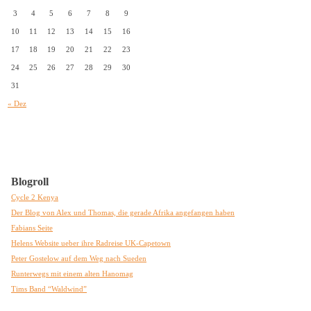
3
4
5
6
7
8
9
10
11
12
13
14
15
16
17
18
19
20
21
22
23
24
25
26
27
28
29
30
31
« Dez
Blogroll
Cycle 2 Kenya
Der Blog von Alex und Thomas, die gerade Afrika angefangen haben
Fabians Seite
Helens Website ueber ihre Radreise UK-Capetown
Peter Gostelow auf dem Weg nach Sueden
Runterwegs mit einem alten Hanomag
Tims Band “Waldwind”