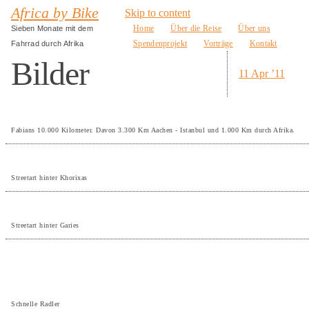
Africa by Bike
Skip to content
Home
Über die Reise
Über uns
Sieben Monate mit dem
Spendenprojekt
Vorträge
Kontakt
Fahrrad durch Afrika
Bilder
11 Apr ’11
Fabians 10.000 Kilometer. Davon 3.300 Km Aachen - Istanbul und 1.000 Km durch Afrika.
Streetart hinter Khorixas
Streetart hinter Garies
Schnelle Radler