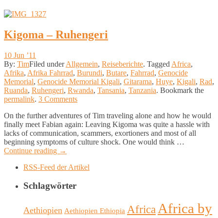
© 2011 Tim. All rights reserved.
Kigoma – Ruhengeri
10 Jun ’11
By:
Tim
Filed under
Allgemein
,
Reiseberichte
.
Tagged
Africa
,
Afrika
,
Afrika Fahrrad
,
Burundi
,
Butare
,
Fahrrad
,
Genocide
Memorial
,
Genocide Memorial Kigali
,
Gitarama
,
Huye
,
Kigali
,
Rad
,
Ruanda
,
Ruhengeri
,
Rwanda
,
Tansania
,
Tanzania
.
Bookmark the
permalink
.
3 Comments
On the further adventures of Tim traveling alone and how he would
finally meet Fabian again: Leaving Kigoma was quite a hassle with
lacks of communication, scammers, exortioners and most of all
beginning symptoms of culture shock. One would think …
Continue reading
→
RSS-Feed der Artikel
Schlagwörter
Africa by
Africa
Aethiopien
Aethiopien Ethiopia