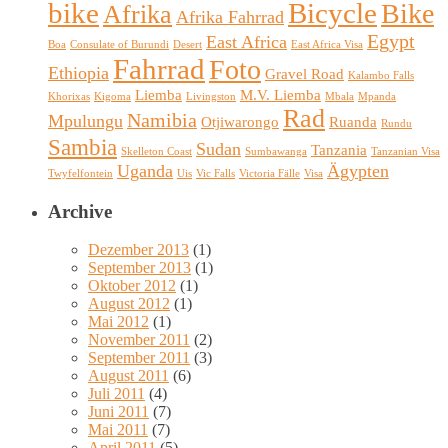
bike
Bicycle
Bike
Afrika
Afrika Fahrrad
Egypt
East Africa
Boa
Consulate of Burundi
Desert
East Africa Visa
Fahrrad
Foto
Ethiopia
Gravel Road
Kalambo Falls
Liemba
M.V. Liemba
Khorixas
Kigoma
Livingston
Mbala
Mpanda
Rad
Namibia
Mpulungu
Otjiwarongo
Ruanda
Rundu
Sambia
Sudan
Tanzania
Skelleton Coast
Sumbawanga
Tanzanian Visa
Uganda
Ägypten
Twyfelfontein
Uis
Vic Falls
Victoria Fälle
Visa
Archive
Dezember 2013
(1)
September 2013
(1)
Oktober 2012
(1)
August 2012
(1)
Mai 2012
(1)
November 2011
(2)
September 2011
(3)
August 2011
(6)
Juli 2011
(4)
Juni 2011
(7)
Mai 2011
(7)
April 2011
(5)